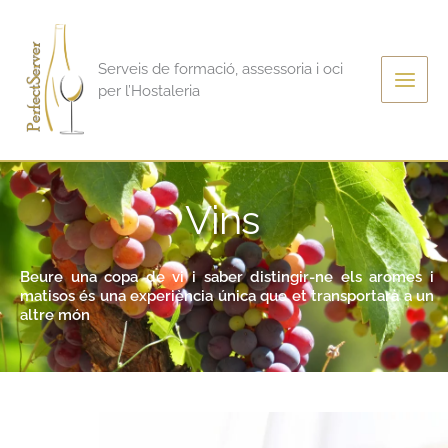
Vés
al
contingut
Serveis de formació, assessoria i oci
per l’Hostaleria
Vins
Beure una copa de vi i saber distingir-ne els aromes i
matisos és una experiència única que et transportarà a un
altre món