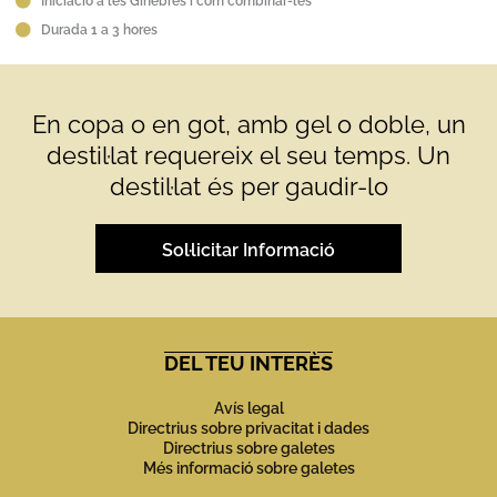
Iniciació a les Ginebres i com combinar-les
Durada 1 a 3 hores
En copa o en got, amb gel o doble, un
destil·lat requereix el seu temps. Un
destil·lat és per gaudir-lo
Sol·licitar Informació
DEL TEU INTERÈS
Avís legal
Directrius sobre privacitat i dades
Directrius sobre galetes
Més informació sobre galetes