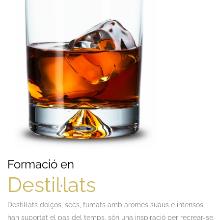
Formació en
Destil·lats
Destil·lats dolços, secs, fumats amb aromes suaus e intensos,
han suportat el pas del temps, són una inspiració per recrear-se.