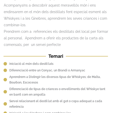
Acompanya’ns a descobrir aquest meravellós món i ens
endinsarem en el món dels destil·lats fent especial esment als
Whiskyes i a les Ginebres, aprendrem les seves criances i com
combinar-los.
Prendrem com a referencies els destil·lats del local per formar
al personal. Apendrem a oferir els productes de la carta als
comensals, per un servei perfecte
Temari
Iniciació al món dels destil·lats
Diferenciació entre un Conyac, un Brandi o Armanyac
Aprendrem a Distingir les diversos tipus de Whiskyes; de Malta,
Bourbon, Escocesos
Diferenciació de tipus de criances o envelliments del Whiskye tant
en barril com en ampolla
Servei relacionant el destil·lat amb el got o copa adequat a cada
referència